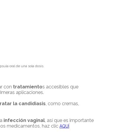
psula oral de una sola dosis.
ar con
tratamiento
s accesibles que
rimeras aplicaciones.
ratar la candidiasis
, como cremas,
ta
infección vaginal
, así que es importante
estos medicamentos, haz clic
AQUÍ