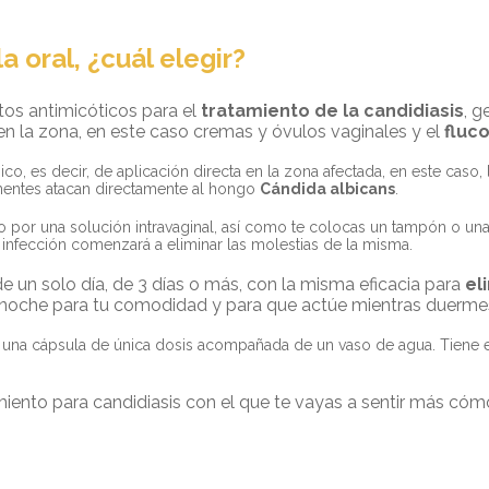
 oral, ¿cuál elegir?
os antimicóticos para el
tratamiento de la candidiasis
, 
 en la zona, en este caso cremas y óvulos vaginales y el
fluc
o, es decir, de aplicación directa en la zona afectada, en este caso,
onentes atacan directamente al hongo
Cándida albicans
.
o por una solución intravaginal, así como te colocas un tampón o una
infección comenzará a eliminar las molestias de la misma.
 un solo día, de 3 días o más, con la misma eficacia para
el
a noche para tu comodidad y para que actúe mientras duerme
l, una cápsula de única dosis acompañada de un vaso de agua. Tiene 
amiento para candidiasis con el que te vayas a sentir más c