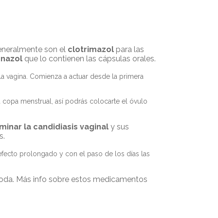
generalmente son el
clotrimazol
para las
onazol
que lo contienen las cápsulas orales.
 la vagina. Comienza a actuar desde la primera
 copa menstrual, así podrás colocarte el óvulo
iminar la candidiasis vaginal
y sus
s.
efecto prolongado y con el paso de los días las
ómoda. Más info sobre estos medicamentos